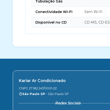
Tubulação Gás
Conectividade Wi-FI
Sem Wi-Fi
Disponível no CD
CD-MS, CD-ES
Kariar Ar Condicionado
CNPJ: 27.182.247/0001-22
São Paulo SP
- São Paulo SP
Redes Sociais