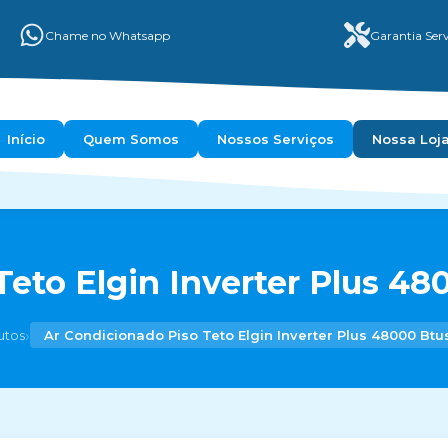
Chame no Whatsapp
Garantia Serv
Início
Quem Somos
Nossos Serviços
Nossa Loj
eto Elgin Inverter Plus 48
›
utos
Ar Condicionado Piso Teto Elgin Inverter Plus 48000 Btu