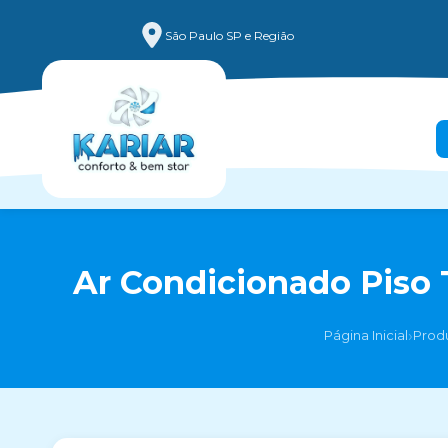
São Paulo SP e Região
Ar Condicionado Piso T
›
Página Inicial
Prod