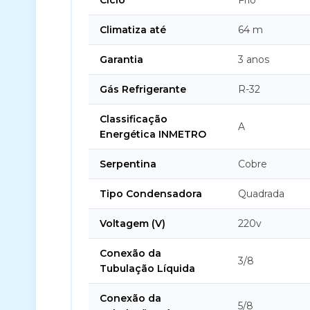
Ciclo
Frio
Climatiza até
64 m
Garantia
3 anos
Gás Refrigerante
R-32
Classificação
A
Energética INMETRO
Serpentina
Cobre
Tipo Condensadora
Quadrada
Voltagem (V)
220v
Conexão da
3/8
Tubulação Líquida
Conexão da
5/8