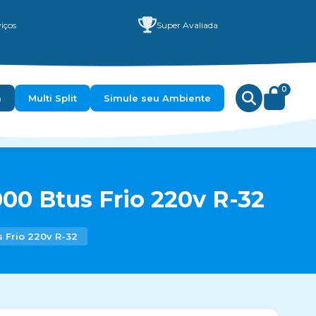
iços
Super Avaliada
0
a
Multi Split
Simule seu Ambiente
000 Btus Frio 220v R-32
s Frio 220v R-32