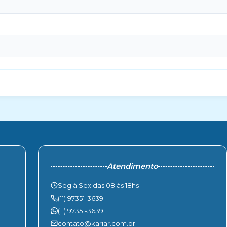
Atendimento
Seg à Sex das 08 às 18hs
(11) 97351-3639
(11) 97351-3639
contato@kariar.com.br