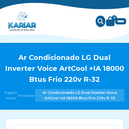
0
Ar Condicionado LG Dual
Inverter Voice ArtCool +IA 18000
Btus Frio 220v R-32
Página
Ar Condicionado LG Dual Inverter Voice
›
›
Produtos
Inicial
ArtCool +IA 18000 Btus Frio 220v R-32