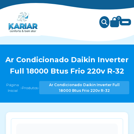
0
Ar Condicionado Daikin Inverter
Full 18000 Btus Frio 220v R-32
Página
Ar Condicionado Daikin Inverter Full
›
›
Produtos
Inicial
18000 Btus Frio 220v R-32