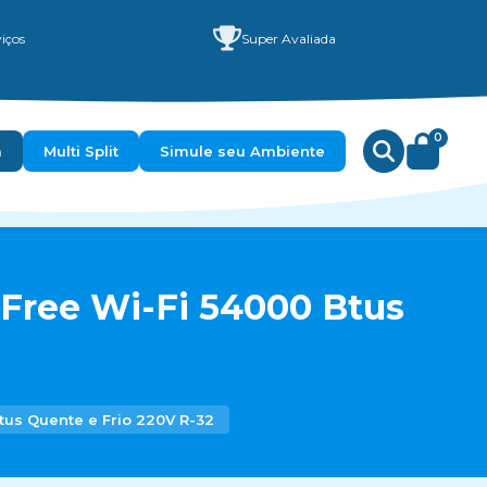
iços
Super Avaliada
0
a
Multi Split
Simule seu Ambiente
Free Wi-Fi 54000 Btus
us Quente e Frio 220V R-32