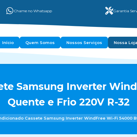
Chame no Whatsapp
Garantia Serv
Início
Quem Somos
Nossos Serviços
Nossa Loj
ete Samsung Inverter Wind
Quente e Frio 220V R-32
ndicionado Cassete Samsung Inverter WindFree Wi-Fi 54000 Bt