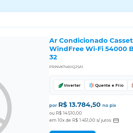
Ar Condicionado Casse
WindFree Wi-Fi 54000 B
32
PRINVK7460Q2SA1
Inverter
Quente e Frio
R$ 13.784,50
por
no pix
ou R$ 14.510,00
em 10x de R$ 1.451,00 s/ juros