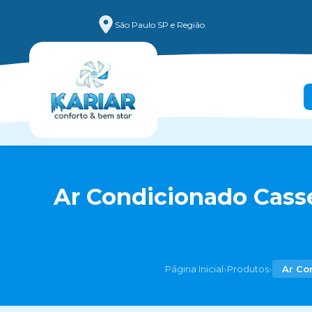
São Paulo SP e Região
Ar Condicionado Cass
›
›
Página Inicial
Produtos
Ar Co