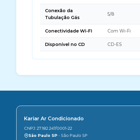
Conexão da
5/8
Tubulação Gás
Conectividade Wi-FI
Com Wi-Fi
Disponível no CD
CD-ES
Kariar Ar Condicionado
CNPJ: 27.182.247/0001-22
São Paulo SP
- São Paulo SP