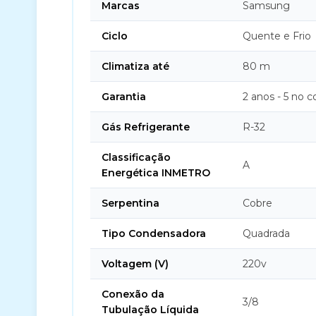
Marcas
Samsung
Ciclo
Quente e Frio
Climatiza até
80 m
Garantia
2 anos - 5 no 
Gás Refrigerante
R-32
Classificação
A
Energética INMETRO
Serpentina
Cobre
Tipo Condensadora
Quadrada
Voltagem (V)
220v
Conexão da
3/8
Tubulação Líquida