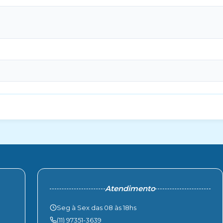
Atendimento
Seg à Sex das 08 às 18hs
(11) 97351-3639