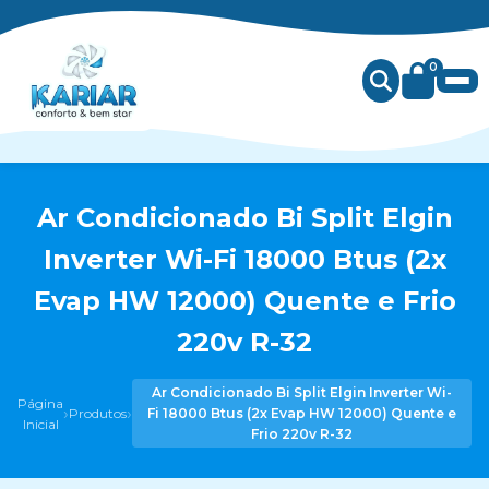
0
Ar Condicionado Bi Split Elgin
Inverter Wi-Fi 18000 Btus (2x
Evap HW 12000) Quente e Frio
220v R-32
Ar Condicionado Bi Split Elgin Inverter Wi-
Página
›
›
Produtos
Fi 18000 Btus (2x Evap HW 12000) Quente e
Inicial
Frio 220v R-32